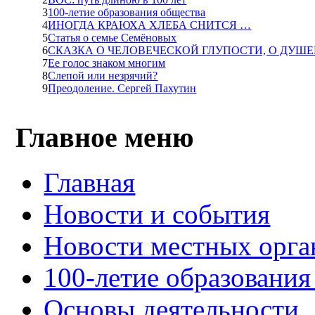
3
100-летие образования общества
4
ИНОГДА КРАЮХА ХЛЕБА СНИТСЯ …
5
Статья о семье Семёновых
6
СКАЗКА О ЧЕЛОВЕЧЕСКОЙ ГЛУПОСТИ, О ДУШ
7
Ее голос знаком многим
8
Слепой или незрячий?
9
Преодоление. Сергей Пахутин
Главное меню
Главная
Новости и события
Новости местных орга
100-летие образования
Основы деятельности