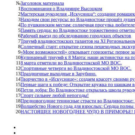
№
Заголовок материала
1
Воспоминания о Владимире Высоцком
2
Мастерская рукоделия „Искусница“: создание ромашек
3
Находим свои ресурсы: во Владивостоке прошёл душе
4
По пушкинским местам: солнечная прогулка любителе
5
Память сердца: во Владивостоке торжественно отмет
6
Рабочий выезд по обследованию городских объектов
7
Триумф владивостокских талантов на XI Региональн
8
Солнечный старт: открытие сезона пешеходных экскур
9
«Море возможностей» открывает горизонты: первое за
10
Кулинарный триумф к 8 Марта: наши активистки на п
11
8 марта отметили во Владивостокской МО ВОС.
12
Спортивные четверги во Владивостокской МО ВОС.
13
Праздничные выходные в Зарубино.
14
Творчество в «Искуснице»: создаем красоту своими р
15
Первые шаги к победе: Открытие кружка по шашкам в
16
Петли добра: Во Владивостоке открылась школа руко
17
Спорт сильнее любой непогоды!
18
Предновогодние теннисные страсти во Владивостоке:
19
Волшебство Нового года для взрослых: Сердца полны
20
НАСТОЯЩЕЕ НОВОГОДНЕЕ ЧУДО В ПРИМОРЬЕ!